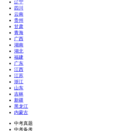
辽宁
四川
云南
贵州
甘肃
青海
广西
湖南
湖北
福建
广东
江西
江苏
浙江
山东
吉林
新疆
黑龙江
内蒙古
中考真题
中考备考