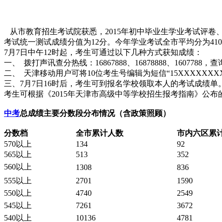
从市教育招生考试院获悉，2015年初中毕业生学业考试评卷
考试统一测试成绩分值为12分。今年学业考试全市平均分为410.
7月7日中午12时起，考生可通过以下几种方式获知成绩：
一、 拨打声讯查分热线：16867888、16878888、160
二、 天津移动用户可将10位考生号编辑为短信“15XXXXXXXX
三、7月7日16时后，考生可到报名学校领取本人的考试成绩单
考生可根据《2015年天津市高级中等学校招生报考指南》公布
中考
总成绩
主要分数段分布情况
（含政策照顾）
分数档
全市累计人数
市内六区累
570以上
134
92
565以上
513
352
560以上
1308
836
555以上
2701
1590
550以上
4740
2549
545以上
7261
3672
540以上
10136
4781