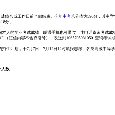
、成绩合成工作日前全部结束。今年
中考
总分值为590分，其中
18分。
7788，查询本人的学业考试成绩，联通手机也可通过上述电话查询考试成
” （短信内容不含双引号），发送到10657050810501查询考试
。
的招生计划，于7月7日—7月12日12时填报志愿。各类高级中等
计人数