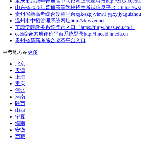
重庆市2026年普通高中联招网上志愿填报http://zzxx.cqedu.c
山东省2026年普通高等学校招生考试信息平台：https://wsbm.s
贵州省新高考综合改革平台xgk-szpj-view1.ygxy.jyt.guizhou.
温州市中招管理系统网址http;//zk.wzer.net
芙蓉学院教务系统登录入口（https://furjw.huas.edu.cn/）
eeid综合素质评价平台系统登录http://hneeid.hnedu.cn
贵州省新高考综合改革平台入口
中考地方站
更多
北京
天津
上海
重庆
河北
河南
陕西
山西
宁夏
海南
安徽
西藏