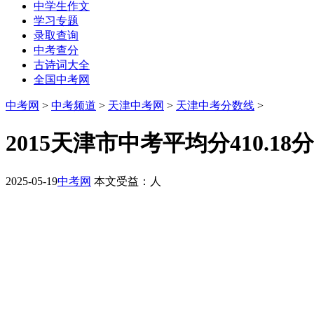
中学生作文
学习专题
录取查询
中考查分
古诗词大全
全国中考网
中考网
>
中考频道
>
天津中考网
>
天津中考分数线
>
2015天津市中考平均分410.18分
2025-05-19
中考网
本文受益：
人