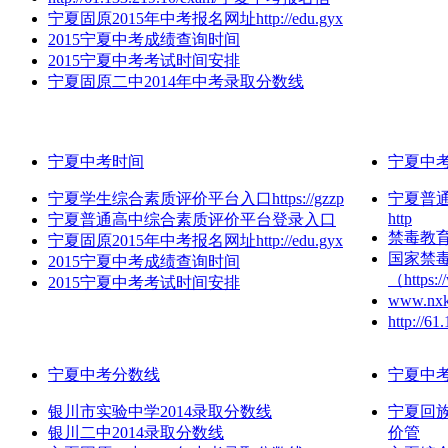
宁夏固原2015年中考报名网址http://edu.gyx
2015宁夏中考成绩查询时间
2015宁夏中考考试时间安排
宁夏固原二中2014年中考录取分数线
宁夏中考时间
宁夏中
宁夏学生综合素质评价平台入口https://gzzp
宁夏普
http
宁夏普通高中综合素质评价平台登录入口
禁毒教育平
宁夏固原2015年中考报名网址http://edu.gyx
国家禁
2015宁夏中考成绩查询时间
（https:/
2015宁夏中考考试时间安排
www.n
http://
宁夏中考分数线
宁夏中
银川市实验中学2014录取分数线
宁夏回
银川二中2014录取分数线
价管