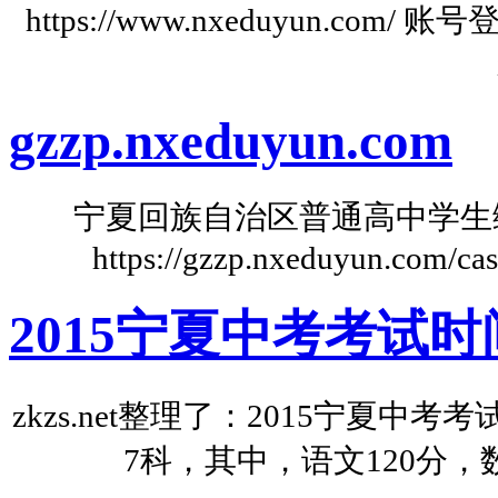
https://www.nxeduyun.
gzzp.nxeduyun.com
宁夏回族自治区普通高中学生
https://gzzp.nxeduyun.com/c
2015宁夏中考考试
zkzs.net整理了：2015宁夏中考
7科，其中，语文120分，