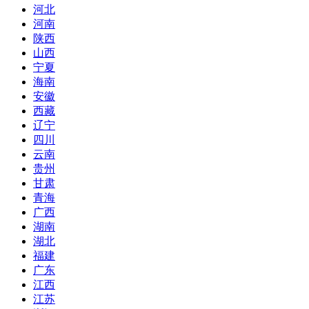
河北
河南
陕西
山西
宁夏
海南
安徽
西藏
辽宁
四川
云南
贵州
甘肃
青海
广西
湖南
湖北
福建
广东
江西
江苏