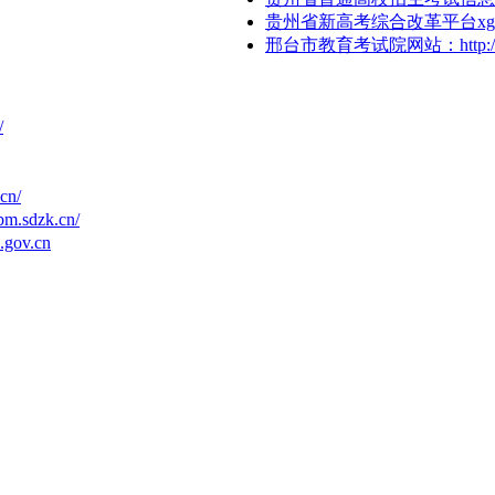
贵州省新高考综合改革平台xgk-szpj-vi
邢台市教育考试院网站：http://ww
/
n/
dzk.cn/
gov.cn