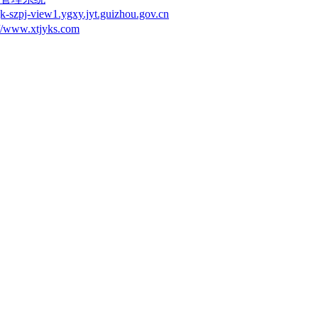
ew1.ygxy.jyt.guizhou.gov.cn
w.xtjyks.com